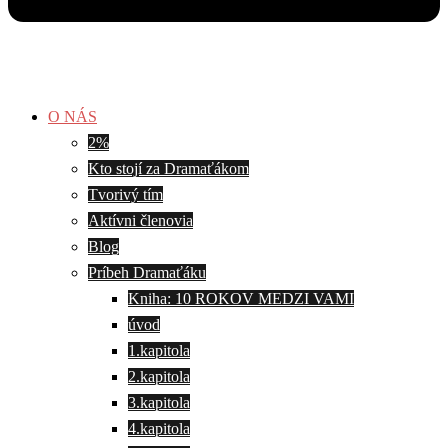
O NÁS
2%
Kto stojí za Dramaťákom
Tvorivý tím
Aktívni členovia
Blog
Príbeh Dramaťáku
Kniha: 10 ROKOV MEDZI VAMI
úvod
1.kapitola
2.kapitola
3.kapitola
4.kapitola