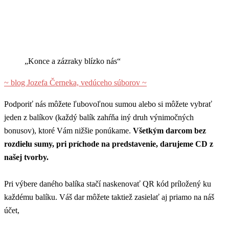
„Konce a zázraky blízko nás“
~ blog Jozefa Černeka, vedúceho súborov ~
Podporiť nás môžete ľubovoľnou sumou alebo si môžete vybrať
jeden z balíkov (každý balík zahŕňa iný druh výnimočných
bonusov), ktoré Vám nižšie ponúkame.
Všetkým darcom bez
rozdielu sumy, pri príchode na predstavenie, darujeme CD z
našej tvorby.
Pri výbere daného balíka stačí naskenovať QR kód príložený ku
každému balíku. Váš dar môžete taktiež zasielať aj priamo na náš
účet,