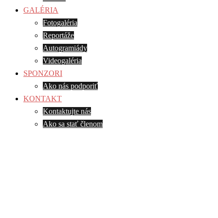
GALÉRIA
Fotogaléria
Reportáže
Autogramiády
Videogaléria
SPONZORI
Ako nás podporiť
KONTAKT
Kontaktujte nás
Ako sa stať členom