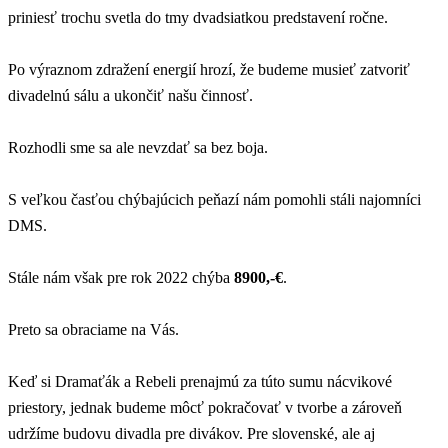
priniesť trochu svetla do tmy dvadsiatkou predstavení ročne.
Po výraznom zdražení energií hrozí, že budeme musieť zatvoriť
divadelnú sálu a ukončiť našu činnosť.
Rozhodli sme sa ale nevzdať sa bez boja.
S veľkou časťou chýbajúcich peňazí nám pomohli stáli najomníci
DMS.
Stále nám však pre rok 2022 chýba
8900,-€
.
Preto sa obraciame na Vás.
Keď si Dramaťák a Rebeli prenajmú za túto sumu nácvikové
priestory, jednak budeme môcť pokračovať v tvorbe a zároveň
udržíme budovu divadla pre divákov. Pre slovenské, ale aj