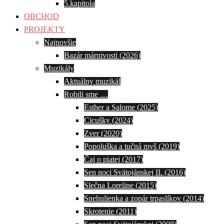
5.kapitola
OBCHOD
PROJEKTY
Najnovšie
Bazár márnivosti (2026)
Muzikály
Aktuálny muzikál
Robili sme …
Esther a Salome (2025)
Cicušky (2024)
Zver (2020)
Popoluška a tučná myš (2019)
Čaj o piatej (2017)
Sen noci Svätojánskej II. (2016)
Slečna Loreline (2015)
Snehulienka a zopár trpaslíkov (2014)
Skrotenie (2011)