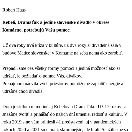
Robert Haas
Rebeli, Dramaťák a jediné slovenské divadlo v okrese
Komárno, potrebujú Vašu pomoc.
Už dva roky trvá kríza v kultúre, už dva roky si divadelná sála v
budove Matice slovenskej v Komárne na seba nemá ako zarobiť.
Prepadli sme cez všetky formy pomoci a jediná možnosť ako sa
udržať, je požiadať o pomoc Vás, divákov.
Prenájmom nácvikových priestorov pomôžeme zaplatiť energie a
udržíme chod divadla.
Dom je sídlom mimo iné aj Rebelov a Dramaťáku. Už 17 rokov sa
snažíme tvoriť a prinášať do našich dní umenie, radosť a kultúru. V
roku 2019 sme vám priniesli 41 predstavení, aj v pandemických
rokoch 2020 a 2021 sme hrali, skromnejšie, ale hrali. Snažili sme sa