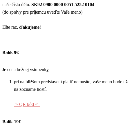
naše číslo účtu:
SK92 0900 0000 0051 5252 0104
(do správy pre príjemcu uveďte Vaše meno).
Ešte raz,
ďakujeme
!
Balík 9€
Je cena bežnej vstupenky,
pri najbližšom predstavení platiť nemusíte, vaše meno bude už
na zozname hostí.
-> QR kód <-
Balík 19€