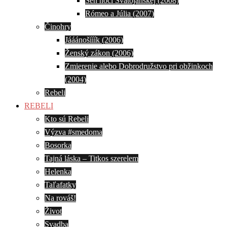
Sen noci Svätojánskej (2008)
Rómeo a Júlia (2007)
Činohry
Jááánošííík (2006)
Ženský zákon (2006)
Zmierenie alebo Dobrodružstvo pri obžinkoch
(2004)
Rebeli
REBELI
Kto sú Rebeli
Výzva #smedoma
Bosorka
Tajná láska – Titkos szerelem
Helenka
Taľafatky
Na rováš!
Život
Svadba