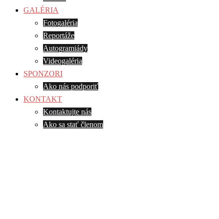
GALÉRIA
Fotogaléria
Reportáže
Autogramiády
Videogaléria
SPONZORI
Ako nás podporiť
KONTAKT
Kontaktujte nás
Ako sa stať členom