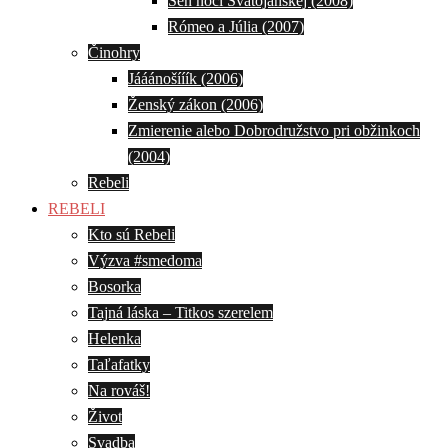
Sen noci Svätojánskej (2008)
Rómeo a Júlia (2007)
Činohry
Jááánošííík (2006)
Ženský zákon (2006)
Zmierenie alebo Dobrodružstvo pri obžinkoch
(2004)
Rebeli
REBELI
Kto sú Rebeli
Výzva #smedoma
Bosorka
Tajná láska – Titkos szerelem
Helenka
Taľafatky
Na rováš!
Život
Svadba