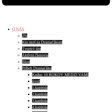
O NÁS
2%
Kto stojí za Dramaťákom
Tvorivý tím
Aktívni členovia
Blog
Príbeh Dramaťáku
Kniha: 10 ROKOV MEDZI VAMI
úvod
1.kapitola
2.kapitola
3.kapitola
4.kapitola