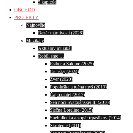
5.kapitola
OBCHOD
PROJEKTY
Najnovšie
Bazár márnivosti (2026)
Muzikály
Aktuálny muzikál
Robili sme …
Esther a Salome (2025)
Cicušky (2024)
Zver (2020)
Popoluška a tučná myš (2019)
Čaj o piatej (2017)
Sen noci Svätojánskej II. (2016)
Slečna Loreline (2015)
Snehulienka a zopár trpaslíkov (2014)
Skrotenie (2011)