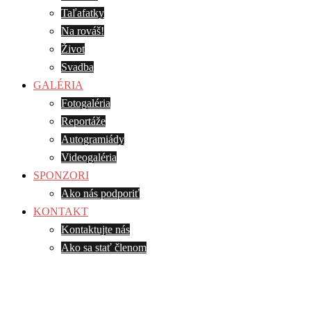
Taľafatky
Na rováš!
Život
Svadba
GALÉRIA
Fotogaléria
Reportáže
Autogramiády
Videogaléria
SPONZORI
Ako nás podporiť
KONTAKT
Kontaktujte nás
Ako sa stať členom