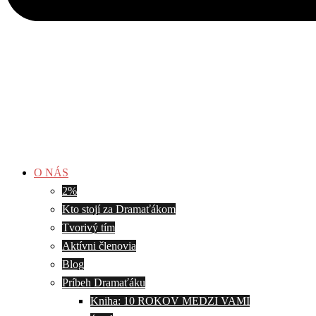
O NÁS
2%
Kto stojí za Dramaťákom
Tvorivý tím
Aktívni členovia
Blog
Príbeh Dramaťáku
Kniha: 10 ROKOV MEDZI VAMI