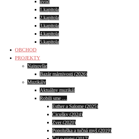
úvod
1.kapitola
2.kapitola
3.kapitola
4.kapitola
5.kapitola
OBCHOD
PROJEKTY
Najnovšie
Bazár márnivosti (2026)
Muzikály
Aktuálny muzikál
Robili sme …
Esther a Salome (2025)
Cicušky (2024)
Zver (2020)
Popoluška a tučná myš (2019)
Čaj o piatej (2017)