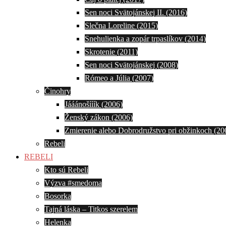
Sen noci Svätojánskej II. (2016)
Slečna Loreline (2015)
Snehulienka a zopár trpaslíkov (2014)
Skrotenie (2011)
Sen noci Svätojánskej (2008)
Rómeo a Júlia (2007)
Činohry
Jááánošííík (2006)
Ženský zákon (2006)
Zmierenie alebo Dobrodružstvo pri obžinkoch (20
Rebeli
REBELI
Kto sú Rebeli
Výzva #smedoma
Bosorka
Tajná láska – Titkos szerelem
Helenka