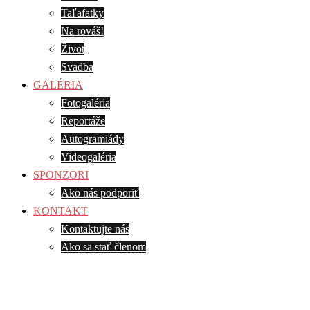
Taľafatky
Na rováš!
Život
Svadba
GALÉRIA
Fotogaléria
Reportáže
Autogramiády
Videogaléria
SPONZORI
Ako nás podporiť
KONTAKT
Kontaktujte nás
Ako sa stať členom