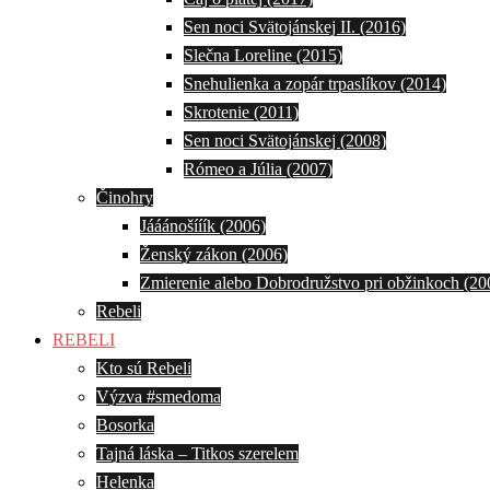
Sen noci Svätojánskej II. (2016)
Slečna Loreline (2015)
Snehulienka a zopár trpaslíkov (2014)
Skrotenie (2011)
Sen noci Svätojánskej (2008)
Rómeo a Júlia (2007)
Činohry
Jááánošííík (2006)
Ženský zákon (2006)
Zmierenie alebo Dobrodružstvo pri obžinkoch (20
Rebeli
REBELI
Kto sú Rebeli
Výzva #smedoma
Bosorka
Tajná láska – Titkos szerelem
Helenka