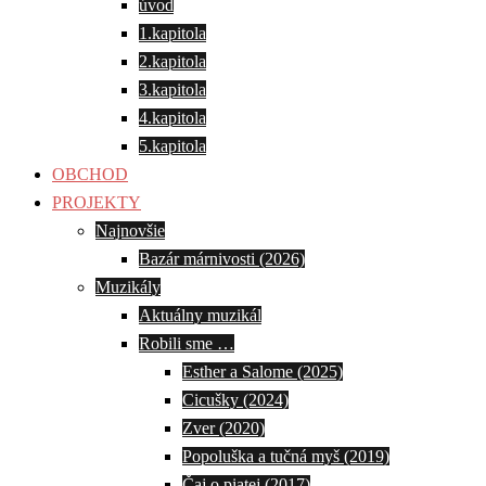
úvod
1.kapitola
2.kapitola
3.kapitola
4.kapitola
5.kapitola
OBCHOD
PROJEKTY
Najnovšie
Bazár márnivosti (2026)
Muzikály
Aktuálny muzikál
Robili sme …
Esther a Salome (2025)
Cicušky (2024)
Zver (2020)
Popoluška a tučná myš (2019)
Čaj o piatej (2017)