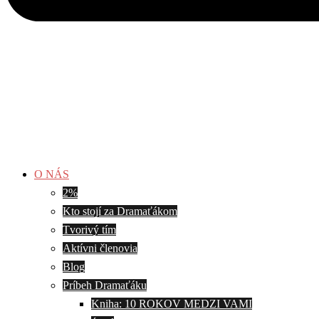
O NÁS
2%
Kto stojí za Dramaťákom
Tvorivý tím
Aktívni členovia
Blog
Príbeh Dramaťáku
Kniha: 10 ROKOV MEDZI VAMI