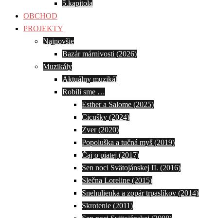
5.kapitola
OBCHOD
PROJEKTY
Najnovšie
Bazár márnivosti (2026)
Muzikály
Aktuálny muzikál
Robili sme …
Esther a Salome (2025)
Cicušky (2024)
Zver (2020)
Popoluška a tučná myš (2019)
Čaj o piatej (2017)
Sen noci Svätojánskej II. (2016)
Slečna Loreline (2015)
Snehulienka a zopár trpaslíkov (2014)
Skrotenie (2011)