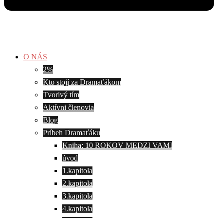
O NÁS
2%
Kto stojí za Dramaťákom
Tvorivý tím
Aktívni členovia
Blog
Príbeh Dramaťáku
Kniha: 10 ROKOV MEDZI VAMI
úvod
1.kapitola
2.kapitola
3.kapitola
4.kapitola