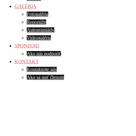
GALÉRIA
Fotogaléria
Reportáže
Autogramiády
Videogaléria
SPONZORI
Ako nás podporiť
KONTAKT
Kontaktujte nás
Ako sa stať členom