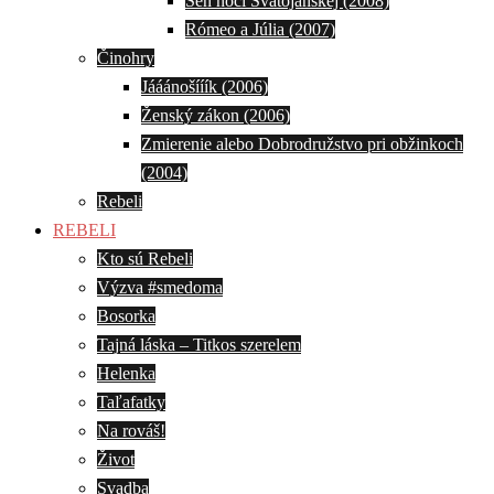
Sen noci Svätojánskej (2008)
Rómeo a Júlia (2007)
Činohry
Jááánošííík (2006)
Ženský zákon (2006)
Zmierenie alebo Dobrodružstvo pri obžinkoch
(2004)
Rebeli
REBELI
Kto sú Rebeli
Výzva #smedoma
Bosorka
Tajná láska – Titkos szerelem
Helenka
Taľafatky
Na rováš!
Život
Svadba